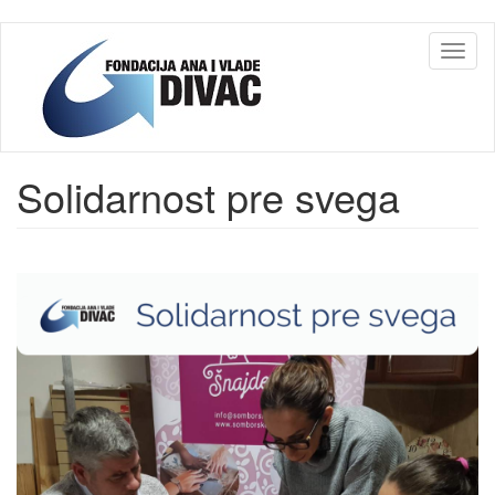
Skip
Toggl
to
naviga
main
content
Solidarnost pre svega