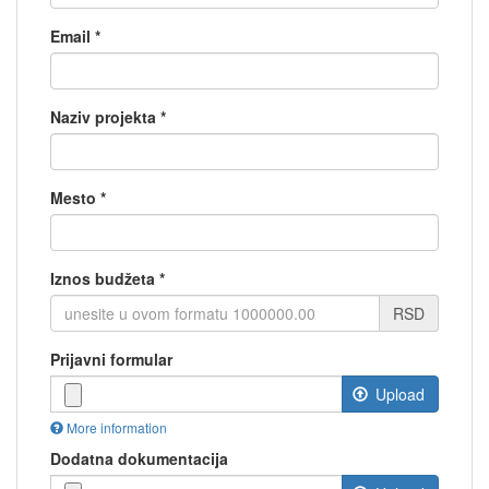
Email
*
Naziv projekta
*
Mesto
*
Iznos budžeta
*
RSD
Prijavni formular
Upload
More information
Files
Dodatna dokumentacija
must
be